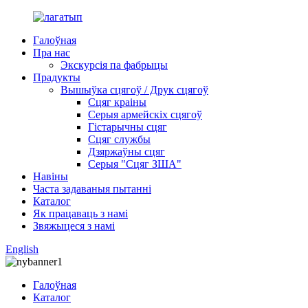
Галоўная
Пра нас
Экскурсія па фабрыцы
Прадукты
Вышыўка сцягоў / Друк сцягоў
Сцяг краіны
Серыя армейскіх сцягоў
Гістарычны сцяг
Сцяг службы
Дзяржаўны сцяг
Серыя "Сцяг ЗША"
Навіны
Часта задаваныя пытанні
Каталог
Як працаваць з намі
Звяжыцеся з намі
English
Галоўная
Каталог