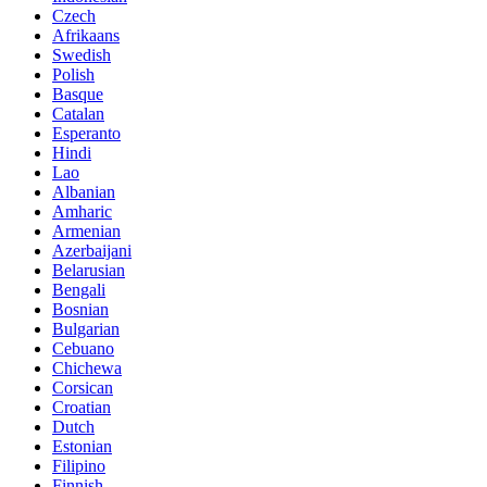
Czech
Afrikaans
Swedish
Polish
Basque
Catalan
Esperanto
Hindi
Lao
Albanian
Amharic
Armenian
Azerbaijani
Belarusian
Bengali
Bosnian
Bulgarian
Cebuano
Chichewa
Corsican
Croatian
Dutch
Estonian
Filipino
Finnish