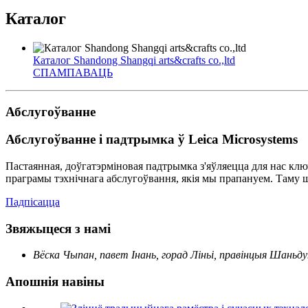
Каталог
Каталог Shandong Shangqi arts&crafts co.,ltd
СПАМПАВАЦЬ
Абслугоўванне
Абслугоўванне і падтрымка ў Leica Microsystems
Пастаянная, доўгатэрміновая падтрымка з'яўляецца для нас клю
праграмы тэхнічнага абслугоўвання, якія мы прапануем. Таму 
Падпісацца
Звяжыцеся з намі
Вёска Чыпан, павет Інань, горад Ліньі, правінцыя Шаньду
Апошнія навіны