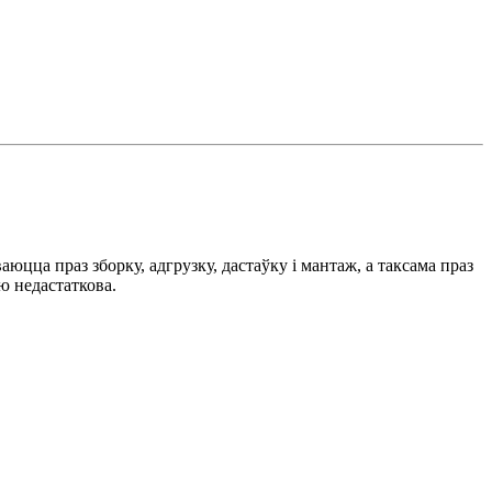
цца праз зборку, адгрузку, дастаўку і мантаж, а таксама праз
ю недастаткова.