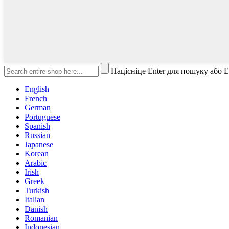
Націсніце Enter для пошуку або 
English
French
German
Portuguese
Spanish
Russian
Japanese
Korean
Arabic
Irish
Greek
Turkish
Italian
Danish
Romanian
Indonesian