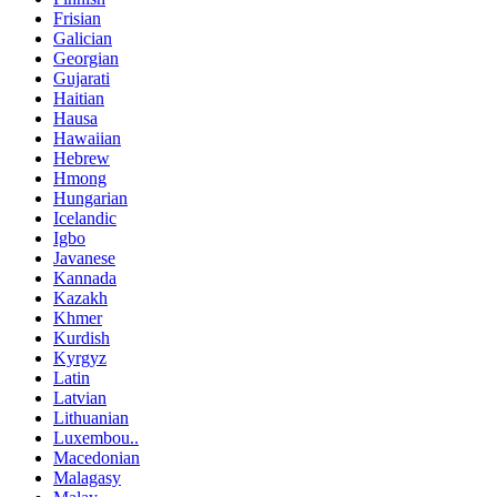
Frisian
Galician
Georgian
Gujarati
Haitian
Hausa
Hawaiian
Hebrew
Hmong
Hungarian
Icelandic
Igbo
Javanese
Kannada
Kazakh
Khmer
Kurdish
Kyrgyz
Latin
Latvian
Lithuanian
Luxembou..
Macedonian
Malagasy