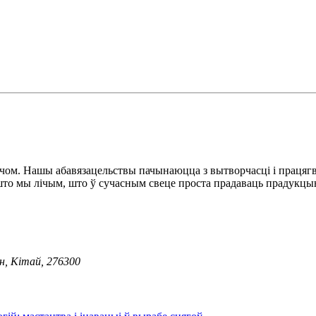
чом. Нашы абавязацельствы пачынаюцца з вытворчасці і працягваю
што мы лічым, што ў сучасным свеце проста прадаваць прадукцы
н, Кітай, 276300