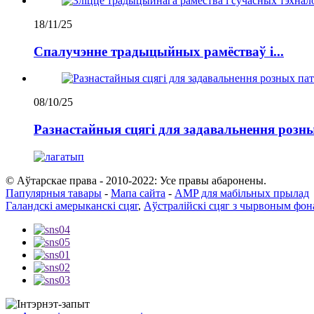
18/11/25
Спалучэнне традыцыйных рамёстваў і...
08/10/25
Разнастайныя сцягі для задавальнення розны
© Аўтарскае права - 2010-2022: Усе правы абаронены.
Папулярныя тавары
-
Мапа сайта
-
AMP для мабільных прылад
Галандскі амерыканскі сцяг
,
Аўстралійскі сцяг з чырвоным фон