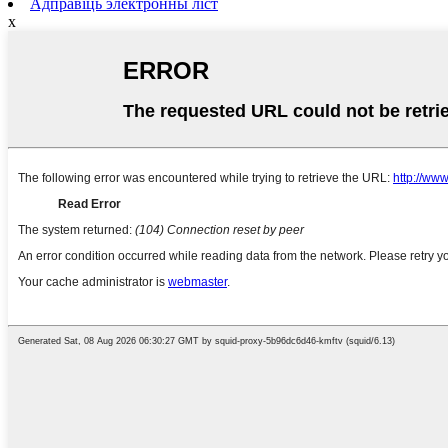
Адправіць электронны ліст
x