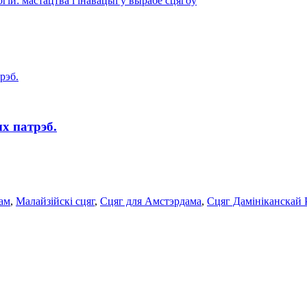
х патрэб.
ам
,
Малайзійскі сцяг
,
Сцяг для Амстэрдама
,
Сцяг Дамініканскай 